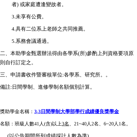
者) 或家庭遭逢變故者。
3.
未享有公費。
4.
具有二位系上老師之共同推薦。
5.
系務會議通過。
二
、
本助學金甄選辦法得由各學系
(
所
)
參酌上列資格要項原
則自行訂定之。
三
、
申請書收件暨審核單位
:
各學系、研究所。。
備註
:
日間學制、進修學制名額個別計算。
獎助學金名稱：
3-3日間學制大學部學行成績優良獎學金
名額：班級人數41人(含)以上
3名
、21~40人2名、6~20人1名。
(
以公告期間所列成績採計人數為準
)