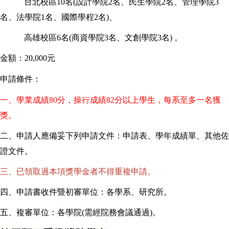
台北校區
10
名
(
設計學院
2
名、民生學院
2
名、管理學院
3
名、
法學院1名、
國際學程
2
名
)
、
高雄校區
6
名
(
商資學院
3
名、文創學院
3
名
)
。
金額：20,000元
申請條件：
一、學業成績
80
分，操行成績
82
分以上學生，每系至多一名獲
獎。
二、申請人應備妥下列申請文件：申請表、學年成績單、其他佐
證文件。
三、已領取過本項獎學金者不得重複申請。
四、申請書收件暨初審單位：各學系、研究所。
五、複審單位：各學院
(
需經院務會議通過
)
。