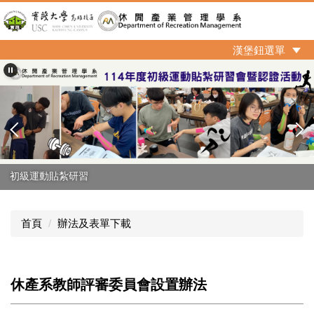
跳
到
主
漢堡鈕選單
要
內
容
區
休產系招生群組
首頁
辦法及表單下載
休產系教師評審委員會設置辦法