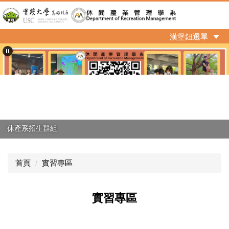
跳
到
主
漢堡鈕選單
要
內
容
區
休產系招生群組
首頁
實習專區
實習專區