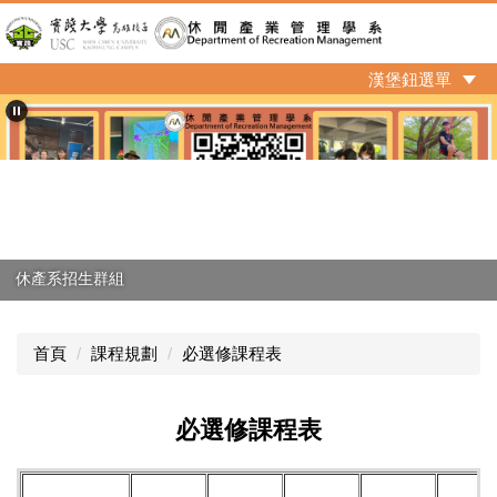
跳
到
主
漢堡鈕選單
要
內
容
區
休產系招生群組
首頁
課程規劃
必選修課程表
必選修課程表