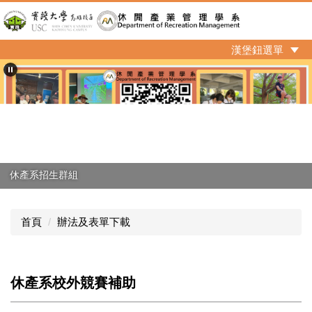
跳
到
主
漢堡鈕選單
要
內
容
區
休產系招生群組
首頁
辦法及表單下載
休產系校外競賽補助