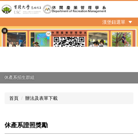
跳
到
主
漢堡鈕選單
要
內
容
區
休產系招生群組
首頁
辦法及表單下載
休產系證照獎勵