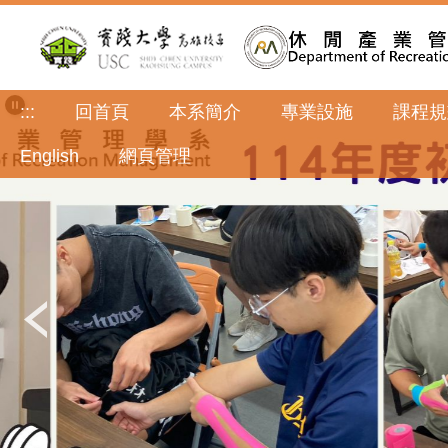
跳
到
主
要
內
:::
回首頁
本系簡介
專業設施
課程規
容
區
English
網頁管理