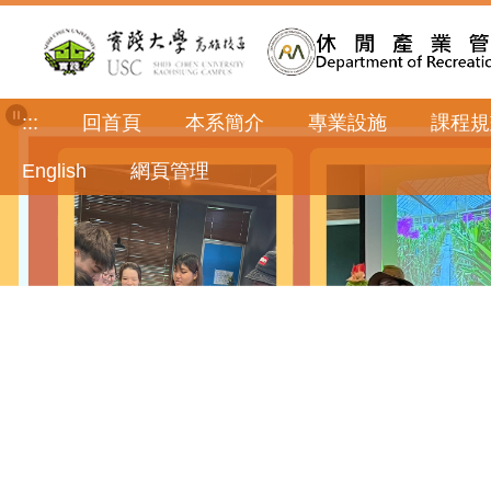
跳
到
主
要
內
:::
回首頁
本系簡介
專業設施
課程規
容
區
English
網頁管理