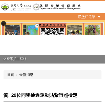
跳
到
主
漢堡鈕選單
要
內
容
區
休產系招生群組
首頁
最新消息
賀! 29位同學通過運動貼紮證照檢定