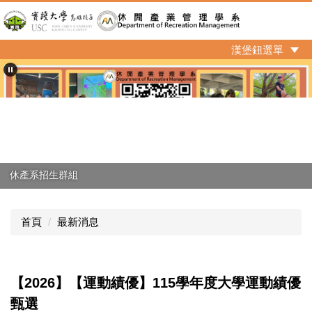
跳
到
主
漢堡鈕選單
要
內
容
區
休產系招生群組
首頁
最新消息
【2026】【運動績優】115學年度大學運動績優
甄選