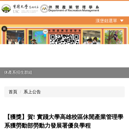
跳
到
主
漢堡鈕選單
要
內
容
區
休產系招生群組
首頁
系上公告
【獲獎】賀! 實踐大學高雄校區休閒產業管理學
系獲勞動部勞動力發展署優良學程