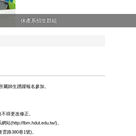
勵所屬師生踴躍報名參加。
交後不得更改修正。
lbm.hdut.edu.tw/)。
雲路380巷1號)。