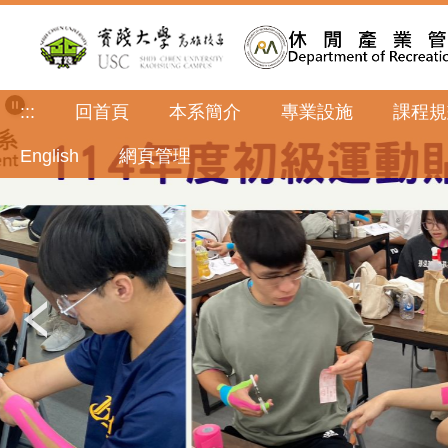
跳
到
主
要
內
:::
回首頁
本系簡介
專業設施
課程規
容
區
English
網頁管理