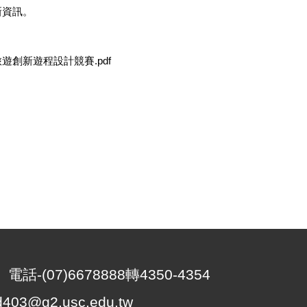
新資訊。
國樂齡旅遊創新遊程設計競賽.pdf
-(07)6678888轉4350-4354
403@g2.usc.edu.tw