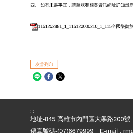
四、 如有未盡事宜，請至競賽相關資訊網址詳知最
1151292881_1_115120000210_1_115全
友善列印
:::
地址-845 高雄市內門區大學路200號 電話
傳真號碼-(07)6679999 E-mail : rmd