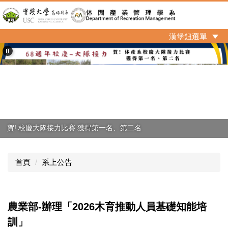
跳
到
主
漢堡鈕選單
要
內
容
區
賀! 校慶大隊接力比賽 獲得第一名、第二名
首頁
系上公告
農業部-辦理「2026木育推動人員基礎知能培
訓」