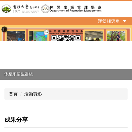
跳
到
主
漢堡鈕選單
要
內
容
區
休產系招生群組
首頁
活動剪影
成果分享