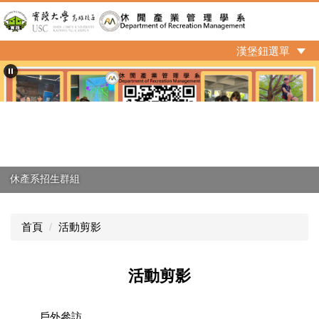
跳
到
主
漢堡鈕選單
要
內
容
區
休產系招生群組
首頁
活動剪影
活動剪影
戶外參訪