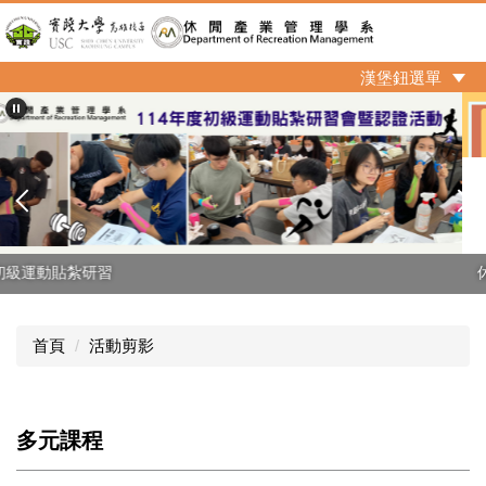
跳
到
主
漢堡鈕選單
要
內
容
區
休產系招生群組
首頁
活動剪影
多元課程