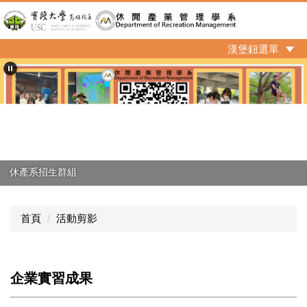
跳
到
主
漢堡鈕選單
要
內
容
區
休產系招生群組
首頁
活動剪影
企業實習成果