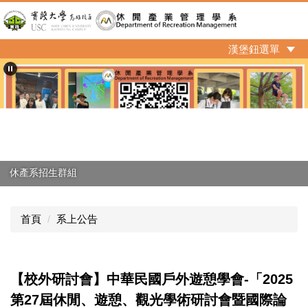
跳
到
主
漢堡鈕選單
要
內
容
區
休產系招生群組
首頁
系上公告
【校外研討會】中華民國戶外遊憩學會-「2025
第27屆休閒、遊憩、觀光學術研討會暨國際論