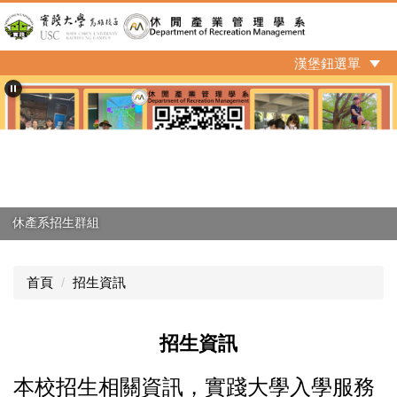
跳
到
主
漢堡鈕選單
要
內
容
區
休產系招生群組
首頁
招生資訊
招生資訊
本校招生相關資訊，實踐大學入學服務