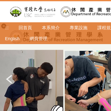
跳
到
主
要
內
:::
回首頁
本系簡介
專業設施
課程規
容
區
English
網頁管理