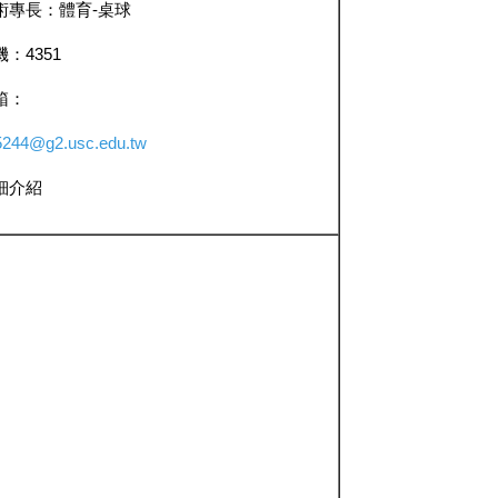
術專長：體育-桌球
：4351
箱：
5244@g2.usc.edu.tw
細介紹