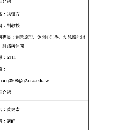
細介紹
名：張瓊方
稱：副教授
術專長：創意原理、休閒心理學、幼兒體能指
、舞蹈與休閒
：5111
箱：
chang0908@g2.usc.edu.tw
細介紹
名：黃健崇
稱：講師