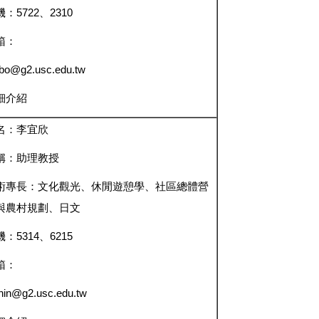
：5722、2310
箱：
bo@g2.usc.edu.tw
細介紹
名：李宜欣
稱：助理教授
術專長：文化觀光、休閒遊憩學、社區總體營
與農村規劃、日文
：5314、6215
箱：
hin@g2.usc.edu.tw