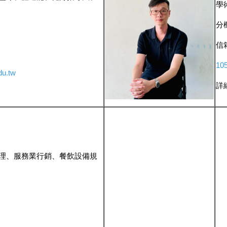
學
分機
信
1
0
du.tw
詳
理、服務業行銷、餐飲設備規