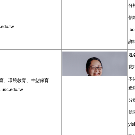
0
分機
信
.edu.tw
bo
詳
姓
職
學
育、環境教育、生態保育
造
sc.edu.tw
分機
信
yis