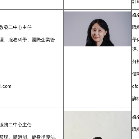
詳
姓
教發二中心主任
職
理、服務科學、國際企業管
學
導
0
分機
信
l.com
cf
詳
姓
服務二中心主任
職
籃球、體適能、健身指導法、