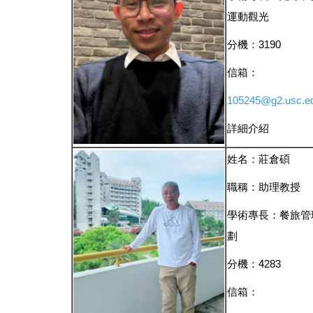
運動觀光
分機：3190
信箱：
105245@g2.usc.e
詳細介紹
姓名：莊倉碩
職稱：助理教授
學術專長：餐旅管
劃
分機：4283
信箱：